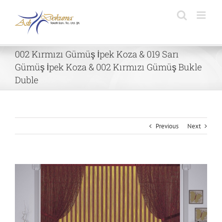
Skip
to
content
002 Kırmızı Gümüş İpek Koza & 019 Sarı
Gümüş İpek Koza & 002 Kırmızı Gümüş Bukle
Duble
Previous
Next
View
Larger
Image