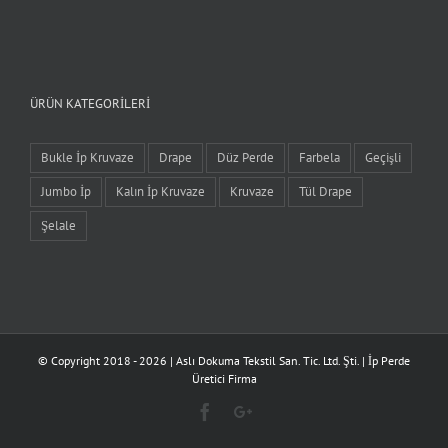
ÜRÜN KATEGORILERI
Bukle İp Kruvaze
Drape
Düz Perde
Farbela
Geçişli
Jumbo İp
Kalın İp Kruvaze
Kruvaze
Tül Drape
Şelale
© Copyright 2018 -
2026 | Aslı Dokuma Tekstil San. Tic. Ltd. Şti. | İp Perde
Üretici Firma
Facebook
Google+