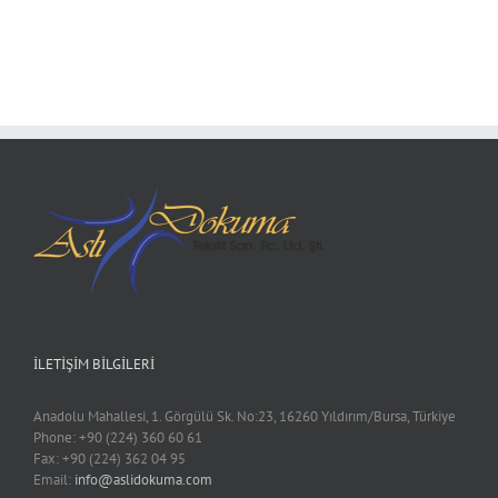
İLETIŞIM BILGILERI
Anadolu Mahallesi, 1. Görgülü Sk. No:23, 16260 Yıldırım/Bursa, Türkiye
Phone: +90 (224) 360 60 61
Fax: +90 (224) 362 04 95
Email:
info@aslidokuma.com