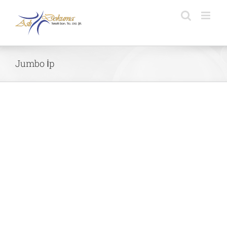
Skip
to
content
Jumbo İp