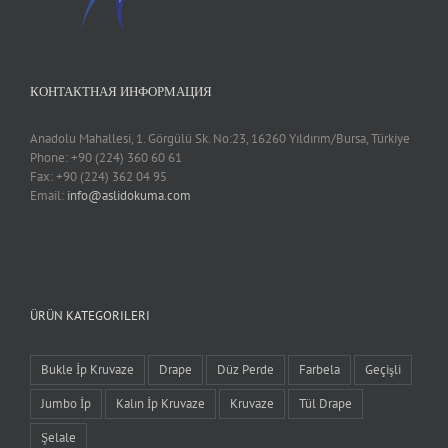
КОНТАКТНАЯ ИНФОРМАЦИЯ
Anadolu Mahallesi, 1. Görgülü Sk. No:23, 16260 Yıldırım/Bursa, Türkiye
Phone: +90 (224) 360 60 61
Fax: +90 (224) 362 04 95
Email:
info@aslidokuma.com
ÜRÜN KATEGORILERI
Bukle İp Kruvaze
Drape
Düz Perde
Farbela
Geçişli
Jumbo İp
Kalın İp Kruvaze
Kruvaze
Tül Drape
Şelale