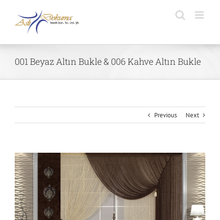
Skip
to
content
001 Beyaz Altın Bukle & 006 Kahve Altın Bukle
Previous
Next
View
Larger
Image