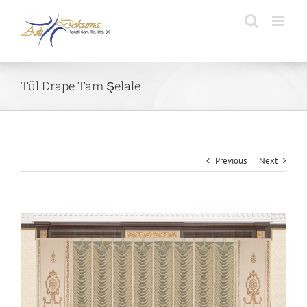
Skip
to
content
Tül Drape Tam Şelale
Previous
Next
View
Larger
Image