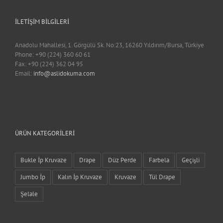
İLETIŞIM BILGILERI
Anadolu Mahallesi, 1. Görgülü Sk. No:23, 16260 Yıldırım/Bursa, Türkiye
Phone: +90 (224) 360 60 61
Fax: +90 (224) 362 04 95
Email:
info@aslidokuma.com
ÜRÜN KATEGORILERI
Bukle İp Kruvaze
Drape
Düz Perde
Farbela
Geçişli
Jumbo İp
Kalın İp Kruvaze
Kruvaze
Tül Drape
Şelale