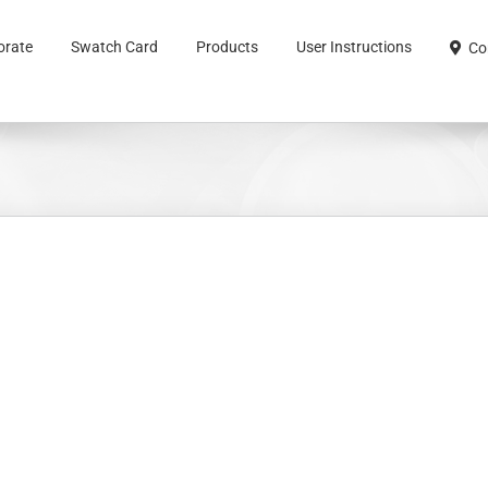
orate
Swatch Card
Products
User Instructions
Co
rı
001 Siyah Gümüş Bukle Duble & 001
Beyaz Gümüş Bukle Duble
Bukle İp Kruvaze