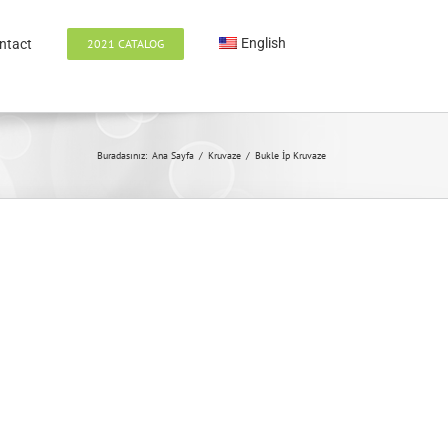
English
ntact
2021 CATALOG
Buradasınız:
Ana Sayfa
/
Kruvaze
/
Bukle İp Kruvaze